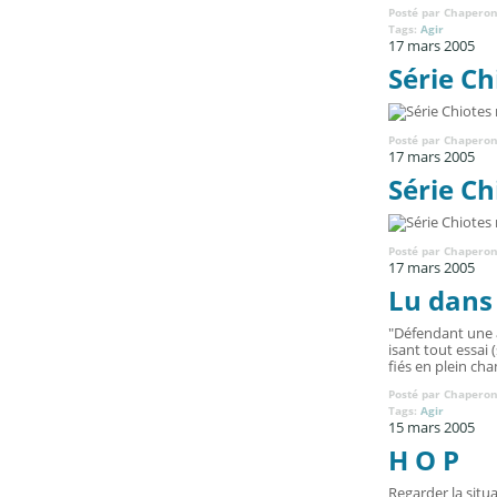
Posté par Chaperon
Tags:
Agir
17 mars 2005
Série Ch
Posté par Chaperon
17 mars 2005
Série Ch
Posté par Chaperon
17 mars 2005
Lu dans 
"Défendant une a
isant tout essai
fiés en plein cha
Posté par Chaperon
Tags:
Agir
15 mars 2005
H O P
Regarder la situ