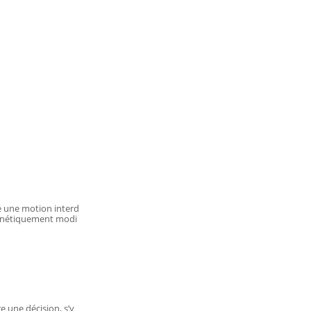
é une motion interd
 génétiquement modi
e une décision, s’y