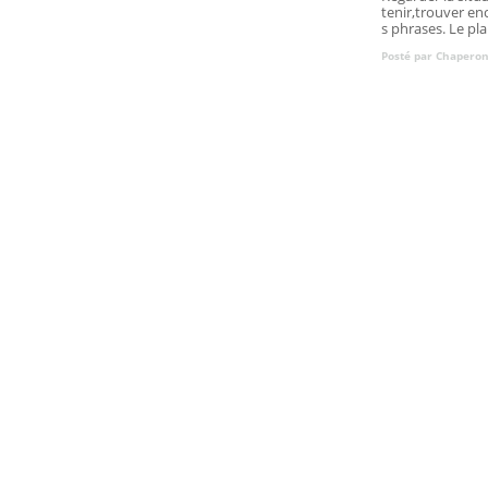
tenir,trouver en
s phrases. Le plan
Posté par Chaperon