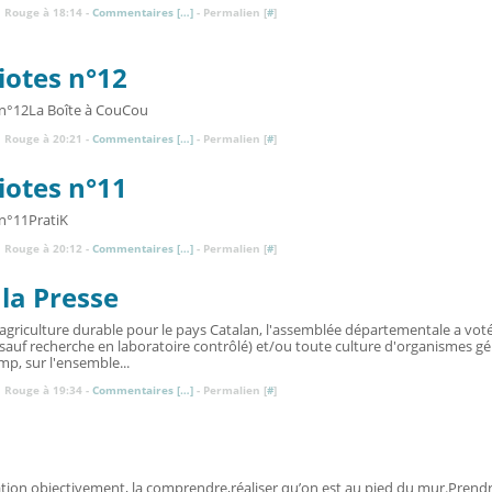
 Rouge à 18:14 -
Commentaires [
…
]
- Permalien [
#
]
iotes n°12
La Boîte à CouCou
 Rouge à 20:21 -
Commentaires [
…
]
- Permalien [
#
]
iotes n°11
PratiK
 Rouge à 20:12 -
Commentaires [
…
]
- Permalien [
#
]
la Presse
griculture durable pour le pays Catalan, l'assemblée départementale a vot
 (sauf recherche en laboratoire contrôlé) et/ou toute culture d'organismes
mp, sur l'ensemble...
 Rouge à 19:34 -
Commentaires [
…
]
- Permalien [
#
]
ation objectivement, la comprendre,réaliser qu’on est au pied du mur.Prendr