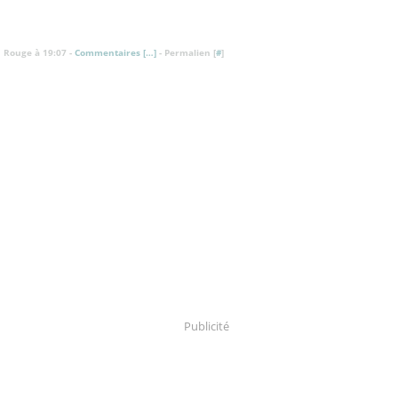
 Rouge à 19:07 -
Commentaires [
…
]
- Permalien [
#
]
Publicité