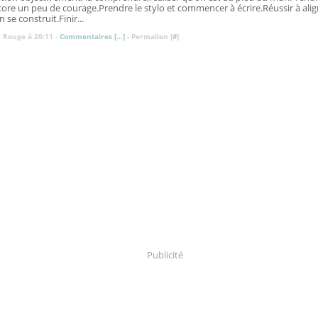
core un peu de courage.Prendre le stylo et commencer à écrire.Réussir à align
 se construit.Finir...
 Rouge à 20:11 -
Commentaires [
…
]
- Permalien [
#
]
Publicité