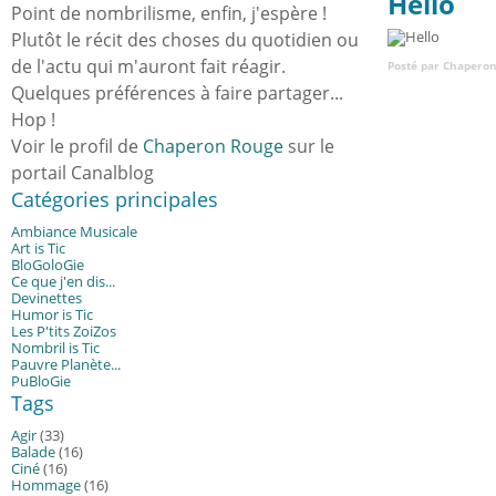
Hello
Point de nombrilisme, enfin, j'espère !
Plutôt le récit des choses du quotidien ou
de l'actu qui m'auront fait réagir.
Posté par Chaperon
Quelques préférences à faire partager...
Hop !
Voir le profil de
Chaperon Rouge
sur le
portail Canalblog
Catégories principales
Ambiance Musicale
Art is Tic
BloGoloGie
Ce que j'en dis...
Devinettes
Humor is Tic
Les P'tits ZoiZos
Nombril is Tic
Pauvre Planète...
PuBloGie
Tags
Agir
(33)
Balade
(16)
Ciné
(16)
Hommage
(16)