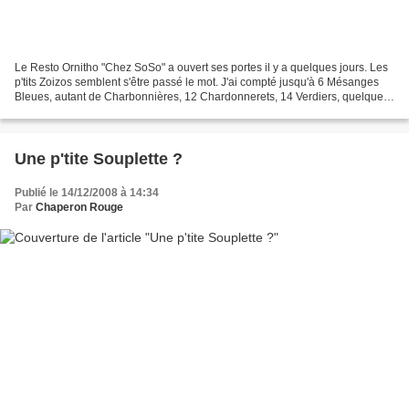
Le Resto Ornitho "Chez SoSo" a ouvert ses portes il y a quelques jours. Les
p'tits Zoizos semblent s'être passé le mot. J'ai compté jusqu'à 6 Mésanges
Bleues, autant de Charbonnières, 12 Chardonnerets, 14 Verdiers, quelques
Pinsons, 2 Tourterelles. Peu...
Une p'tite Souplette ?
Publié le 14/12/2008 à 14:34
Par
Chaperon Rouge