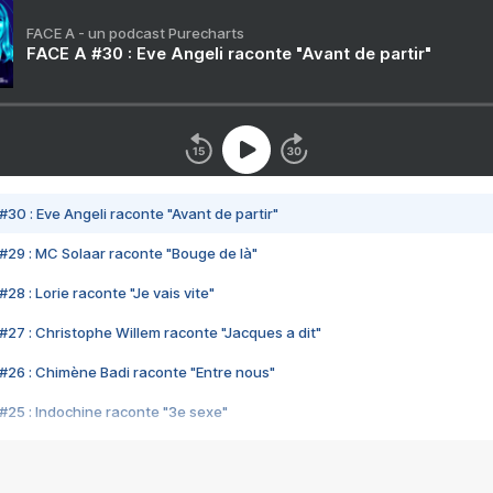
FACE A - un podcast Purecharts
FACE A #30 : Eve Angeli raconte "Avant de partir"
#30 : Eve Angeli raconte "Avant de partir"
#29 : MC Solaar raconte "Bouge de là"
28 : Lorie raconte "Je vais vite"
#27 : Christophe Willem raconte "Jacques a dit"
#26 : Chimène Badi raconte "Entre nous"
#25 : Indochine raconte "3e sexe"
#24 : Zaho raconte "C'est chelou"
#23 : Patrick Bruel raconte "Au café des délices"