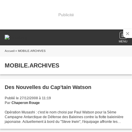
Publicité
MENU
Accueil
» MOBILE.ARCHIVES
MOBILE.ARCHIVES
Des Nouvelles du Cap'tain Watson
Publié le 27/12/2008 à 11:19
Par
Chaperon Rouge
Opération Musashi : c'est le nom choisi par Paul Watson pour la 5ème
Campagne Antarctique de Défense des Baleines contre la flotte baleinière
japonaise. Actuellement à bord du "Steve Irwin", l'équipage affronte les
extrêmes conditions maritimes et climatiques...