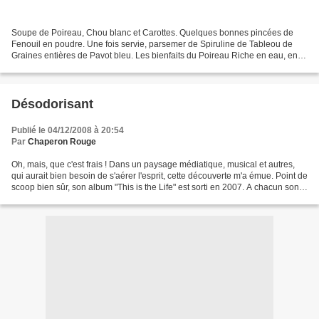
Soupe de Poireau, Chou blanc et Carottes. Quelques bonnes pincées de
Fenouil en poudre. Une fois servie, parsemer de Spiruline de Tableou de
Graines entières de Pavot bleu. Les bienfaits du Poireau Riche en eau, en
fibres, de faible apport calorique....
Désodorisant
Publié le 04/12/2008 à 20:54
Par
Chaperon Rouge
Oh, mais, que c'est frais ! Dans un paysage médiatique, musical et autres,
qui aurait bien besoin de s'aérer l'esprit, cette découverte m'a émue. Point de
scoop bien sûr, son album "This is the Life" est sorti en 2007. A chacun son
rythme. D'ailleurs,...