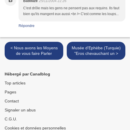
B
Babouze
25/11/2004 22:26
C'est drôle mais les gens ne pensent pas aux requins. Ils faut
bien qu'ils mangent eux aussi.<br /> C'est comme les loups...
Répondre
< Nous avons les Moyens
Musée d'Ephèbe (Turquie)
de vous faire Parler
"Eros chevauchant un >
Hébergé par Canalblog
Top articles
Pages
Contact
Signaler un abus
C.G.U.
Cookies et données personnelles