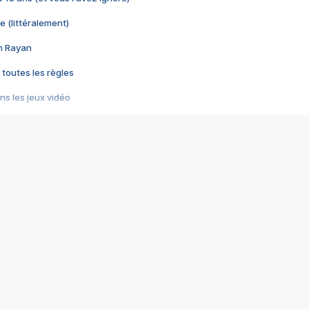
e (littéralement)
im Rayan
 toutes les règles
s les jeux vidéo
us choquant de Rockstar ? - Le scandale BULLY
e plus moche de Steam
du RÊVE tourne au CAUCHEMAR
pendant 8 heures
it… à tort
umiliés par un jeu vidéo
ire - Final Fantasy 8
ti un empire - Age of Empires