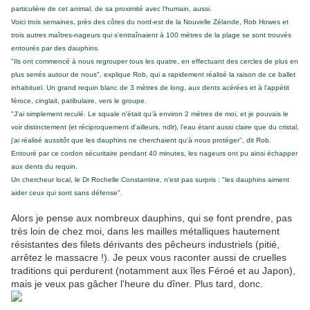
particulière de cet animal, de sa proximité avec l'humain, aussi.
Voici trois semaines, près des côtes du nord-est de la Nouvelle Zélande, Rob Howes et
trois autres maîtres-nageurs qui s'entraînaient à 100 mètres de la plage se sont trouvés
entourés par des dauphins.
"Ils ont commencé à nous regrouper tous les quatre, en effectuant des cercles de plus en
plus serrés autour de nous", explique Rob, qui a rapidement réalisé la raison de ce ballet
inhabituel. Un grand requin blanc de 3 mètres de long, aux dents acérées et à l'appétit
féroce, cinglait, patibulaire, vers le groupe.
"J'ai simplement reculé. Le squale n'était qu'à environ 2 mètres de moi, et je pouvais le
voir distinctement (et réciproquement d'ailleurs, ndlr), l'eau étant aussi claire que du cristal,
j'ai réalisé aussitôt que les dauphins ne cherchaient qu'à nous protéger", dit Rob.
Entouré par ce cordon sécuritaire pendant 40 minutes, les nageurs ont pu ainsi échapper
aux dents du requin.
Un chercheur local, le Dr Rochelle Constantine, n'est pas surpris : "les dauphins aiment
aider ceux qui sont sans défense".
Alors je pense aux nombreux dauphins, qui se font prendre, pas
très loin de chez moi, dans les mailles métalliques hautement
résistantes des filets dérivants des pêcheurs industriels (pitié,
arrêtez le massacre !). Je peux vous raconter aussi de cruelles
traditions qui perdurent (notamment aux îles Féroé et au Japon),
mais je veux pas gâcher l'heure du dîner. Plus tard, donc.