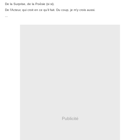
De la Surprise, de la Poésie (si si).
De l'Acteur, qui croit en ce qu'il fait. Du coup, je m'y crois aussi.
...
Publicité