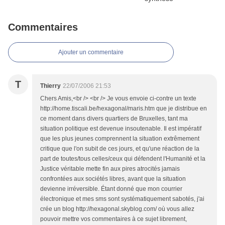
Commentaires
Ajouter un commentaire
T
Thierry
22/07/2006 21:53
Chers Amis,<br /> <br /> Je vous envoie ci-contre un texte
http://home.tiscali.be/hexagonal/maris.htm que je distribue en
ce moment dans divers quartiers de Bruxelles, tant ma
situation politique est devenue insoutenable. Il est impératif
que les plus jeunes comprennent la situation extrêmement
critique que l'on subit de ces jours, et qu'une réaction de la
part de toutes/tous celles/ceux qui défendent l'Humanité et la
Justice véritable mette fin aux pires atrocités jamais
confrontées aux sociétés libres, avant que la situation
devienne irréversible. Étant donné que mon courrier
électronique et mes sms sont systématiquement sabotés, j'ai
crée un blog http://hexagonal.skyblog.com/ où vous allez
pouvoir mettre vos commentaires à ce sujet librement,