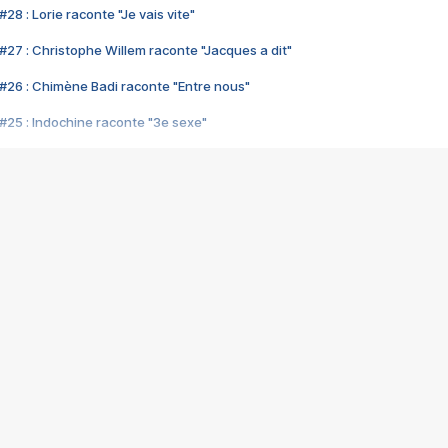
28 : Lorie raconte "Je vais vite"
#27 : Christophe Willem raconte "Jacques a dit"
#26 : Chimène Badi raconte "Entre nous"
#25 : Indochine raconte "3e sexe"
#24 : Zaho raconte "C'est chelou"
#23 : Patrick Bruel raconte "Au café des délices"
#22 : Kyo raconte "Le chemin"
#21 : Nolwenn Leroy raconte "Cassé"
#20 : Patrick Hernandez raconte "Born to be alive"
#19 : Lorie raconte "Près de moi"
#18 : Michael Jones raconte "A nos actes manqués" (avec Jean-Jacque
#17 : Khaled raconte "Aïcha"
#16 : Corneille raconte "Parce qu'on vient de loin"