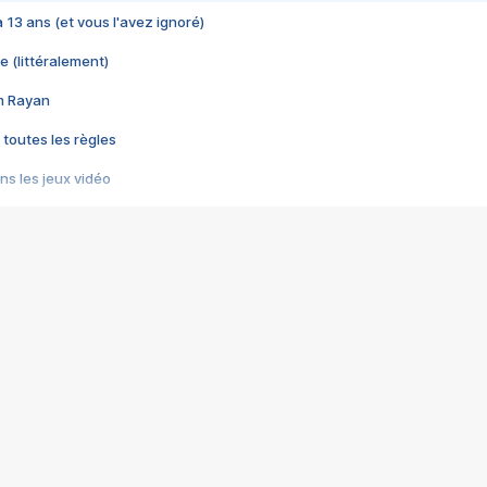
 a 13 ans (et vous l'avez ignoré)
e (littéralement)
im Rayan
 toutes les règles
s les jeux vidéo
us choquant de Rockstar ? - Le scandale BULLY
e plus moche de Steam
du RÊVE tourne au CAUCHEMAR
pendant 8 heures
it… à tort
umiliés par un jeu vidéo
ire - Final Fantasy 8