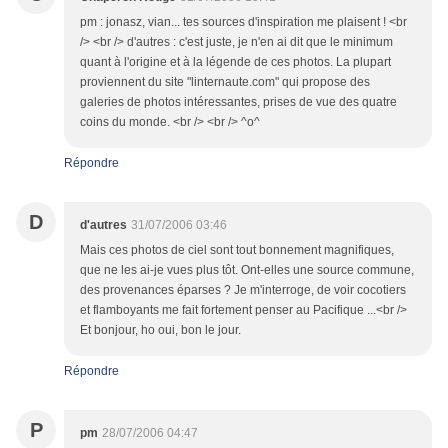
pm : jonasz, vian... tes sources d'inspiration me plaisent ! <br
/> <br /> d'autres : c'est juste, je n'en ai dit que le minimum
quant à l'origine et à la légende de ces photos. La plupart
proviennent du site "linternaute.com" qui propose des
galeries de photos intéressantes, prises de vue des quatre
coins du monde. <br /> <br /> ^o^
Répondre
D
d'autres
31/07/2006 03:46
Mais ces photos de ciel sont tout bonnement magnifiques,
que ne les ai-je vues plus tôt. Ont-elles une source commune,
des provenances éparses ? Je m'interroge, de voir cocotiers
et flamboyants me fait fortement penser au Pacifique ...<br />
Et bonjour, ho oui, bon le jour.
Répondre
P
pm
28/07/2006 04:47