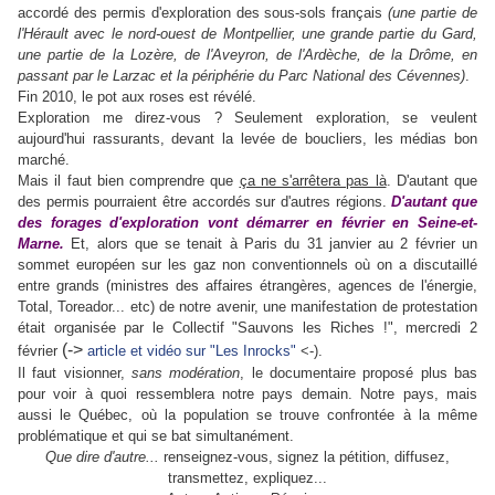
accordé des permis d'exploration des sous-sols français
(une partie de
l'Hérault avec le nord-ouest de Montpellier, une grande partie du Gard,
une partie de la Lozère, de l'Aveyron, de l'Ardèche, de la Drôme, en
passant par le Larzac et la périphérie du Parc National des Cévennes)
.
Fin 2010, le pot aux roses est révélé.
Exploration me direz-vous ? Seulement exploration, se veulent
aujourd'hui rassurants, devant la levée de boucliers, les médias bon
marché.
Mais il faut bien comprendre que
ça ne s'arrêtera pas là
. D'autant que
des permis pourraient être accordés sur d'autres régions.
D'autant que
des forages d'exploration vont démarrer en février en Seine-et-
Marne.
Et, alors que se tenait à Paris du 31 janvier au 2 février un
sommet européen sur les gaz non conventionnels où on a discutaillé
entre grands (ministres des affaires étrangères, agences de l'énergie,
Total, Toreador... etc) de notre avenir, une manifestation de protestation
était organisée par le Collectif "Sauvons les Riches !", mercredi 2
(->
février
article et vidéo sur "Les Inrocks"
<-).
Il faut visionner,
sans modération
, le documentaire proposé plus bas
pour voir à quoi ressemblera notre pays demain. Notre pays, mais
aussi le Québec, où la population se trouve confrontée à la même
problématique et qui se bat simultanément.
Que dire d'autre...
renseignez-vous, signez la pétition, diffusez,
transmettez, expliquez...