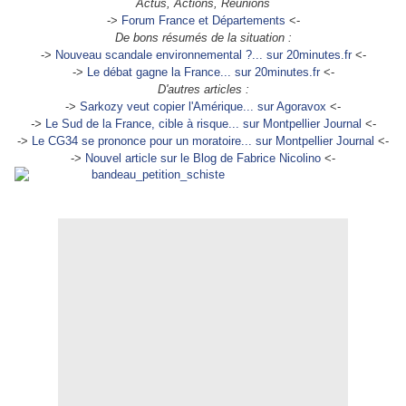
Actus, Actions, Réunions
->
Forum France et Départements
<-
De bons résumés de la situation :
->
Nouveau scandale environnemental ?... sur 20minutes.fr
<-
->
Le débat gagne la France... sur 20minutes.fr
<-
D'autres articles :
->
Sarkozy veut copier l'Amérique... sur Agoravox
<-
->
Le Sud de la France, cible à risque... sur Montpellier Journal
<-
->
Le CG34 se prononce pour un moratoire... sur Montpellier Journal
<-
->
Nouvel article sur le Blog de Fabrice Nicolino
<-