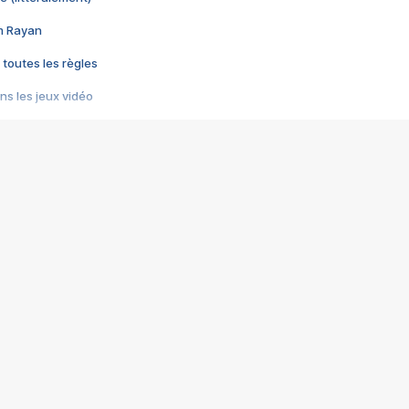
im Rayan
 toutes les règles
s les jeux vidéo
us choquant de Rockstar ? - Le scandale BULLY
e plus moche de Steam
du RÊVE tourne au CAUCHEMAR
pendant 8 heures
it… à tort
umiliés par un jeu vidéo
ire - Final Fantasy 8
ti un empire - Age of Empires
story DOFUS