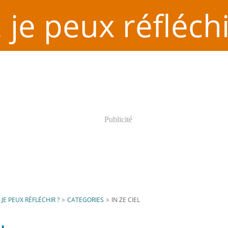
. je peux réfléchi
Publicité
. JE PEUX RÉFLÉCHIR ?
>
CATEGORIES
>
IN ZE CIEL