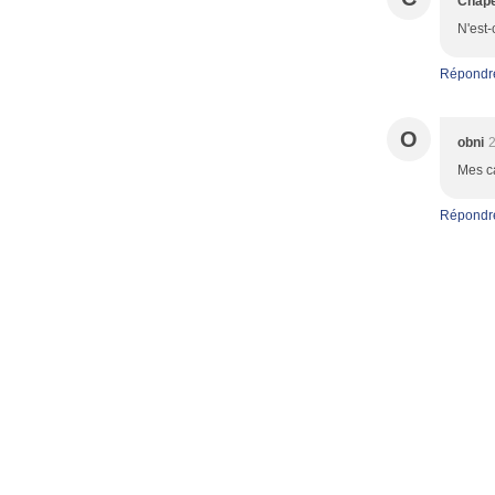
Chap
N'est-
Répondr
O
obni
2
Mes ca
Répondr