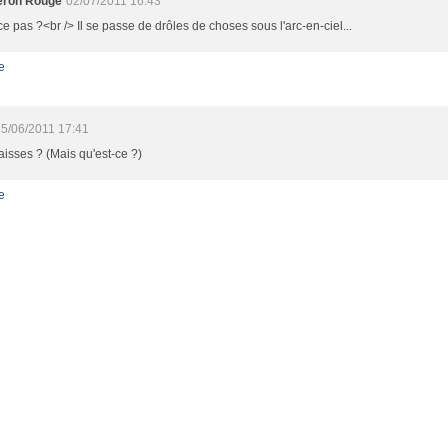
eron Rouge
02/07/2011 16:43
ce pas ?<br /> Il se passe de drôles de choses sous l'arc-en-ciel...
e
5/06/2011 17:41
isses ? (Mais qu'est-ce ?)
e