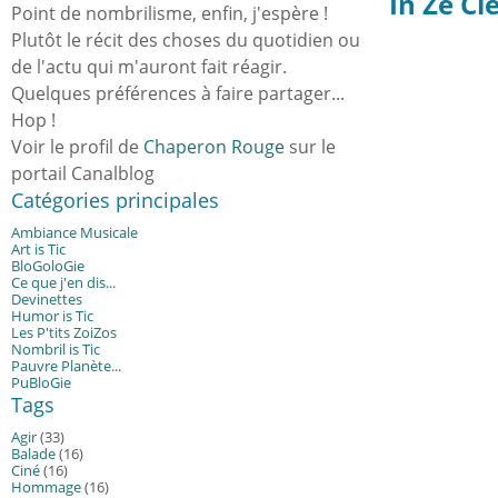
In Ze Cie
Point de nombrilisme, enfin, j'espère !
Plutôt le récit des choses du quotidien ou
de l'actu qui m'auront fait réagir.
Quelques préférences à faire partager...
Hop !
Voir le profil de
Chaperon Rouge
sur le
portail Canalblog
Catégories principales
Ambiance Musicale
Art is Tic
BloGoloGie
Ce que j'en dis...
Devinettes
Humor is Tic
Les P'tits ZoiZos
Nombril is Tic
Pauvre Planète...
PuBloGie
Tags
Agir
(33)
Balade
(16)
Ciné
(16)
Hommage
(16)