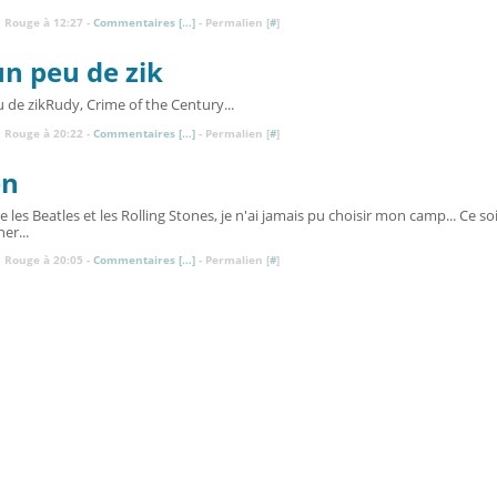
 Rouge à 12:27 -
Commentaires [
…
]
- Permalien [
#
]
n peu de zik
Rudy, Crime of the Century...
 Rouge à 20:22 -
Commentaires [
…
]
- Permalien [
#
]
en
e les Beatles et les Rolling Stones, je n'ai jamais pu choisir mon camp... Ce soi
ner...
 Rouge à 20:05 -
Commentaires [
…
]
- Permalien [
#
]