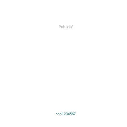
Publicité
<<
<
1
2
3
4
5
6
7