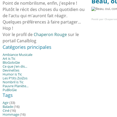
Beau, o
Point de nombrilisme, enfin, j'espère !
Plutôt le récit des choses du quotidien ou
de l'actu qui m'auront fait réagir.
Posté par Chaperon
Quelques préférences à faire partager...
Hop !
Voir le profil de
Chaperon Rouge
sur le
portail Canalblog
Catégories principales
Ambiance Musicale
Art is Tic
BloGoloGie
Ce que j'en dis...
Devinettes
Humor is Tic
Les P'tits ZoiZos
Nombril is Tic
Pauvre Planète...
PuBloGie
Tags
Agir
(33)
Balade
(16)
Ciné
(16)
Hommage
(16)