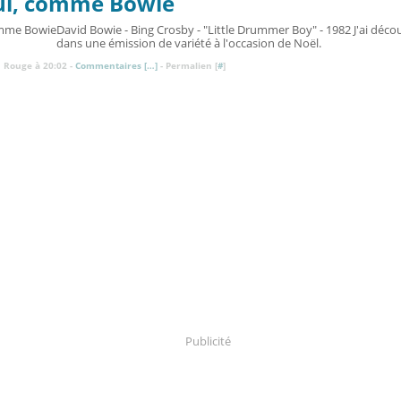
ui, comme Bowie
David Bowie - Bing Crosby - "Little Drummer Boy" - 1982 J'ai décou
dans une émission de variété à l'occasion de Noël.
 Rouge à 20:02 -
Commentaires [
…
]
- Permalien [
#
]
Publicité