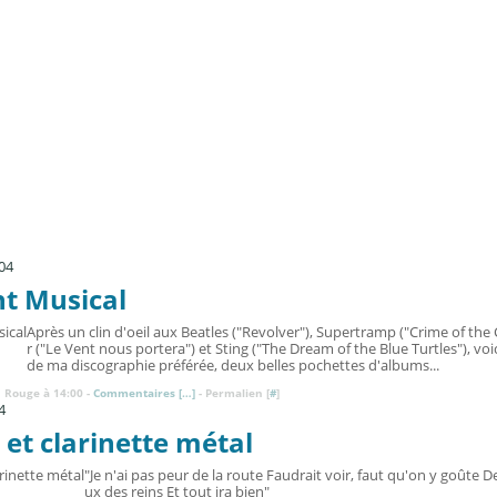
04
ht Musical
Après un clin d'oeil aux Beatles ("Revolver"), Supertramp ("Crime of the 
r ("Le Vent nous portera") et Sting ("The Dream of the Blue Turtles"), voic
de ma discographie préférée, deux belles pochettes d'albums...
 Rouge à 14:00 -
Commentaires [
…
]
- Permalien [
#
]
4
et clarinette métal
"Je n'ai pas peur de la route Faudrait voir, faut qu'on y goûte
ux des reins Et tout ira bien"