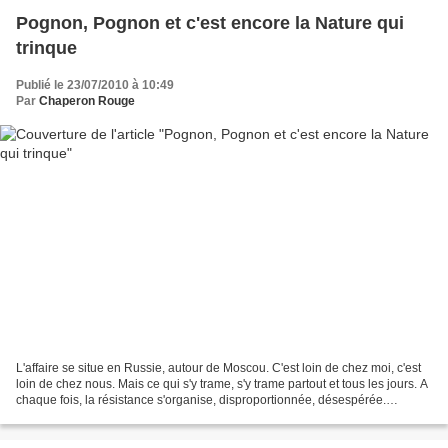
Pognon, Pognon et c'est encore la Nature qui
trinque
Publié le 23/07/2010 à 10:49
Par
Chaperon Rouge
L'affaire se situe en Russie, autour de Moscou. C'est loin de chez moi, c'est
loin de chez nous. Mais ce qui s'y trame, s'y trame partout et tous les jours. A
chaque fois, la résistance s'organise, disproportionnée, désespérée.
Aujourd'hui là-bas, hier...