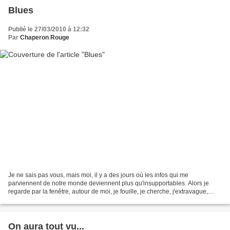
Blues
Publié le 27/03/2010 à 12:32
Par
Chaperon Rouge
Je ne sais pas vous, mais moi, il y a des jours où les infos qui me
parviennent de notre monde deviennent plus qu'insupportables. Alors je
regarde par la fenêtre, autour de moi, je fouille, je cherche, j'extravague,
j'introspecte. Trouver quelque chose...
On aura tout vu...