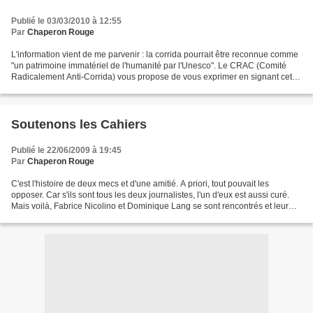
Publié le 03/03/2010 à 12:55
Par
Chaperon Rouge
L'information vient de me parvenir : la corrida pourrait être reconnue comme
"un patrimoine immatériel de l'humanité par l'Unesco". Le CRAC (Comité
Radicalement Anti-Corrida) vous propose de vous exprimer en signant cette
pétition -> ici <- Si vous pensez...
Soutenons les Cahiers
Publié le 22/06/2009 à 19:45
Par
Chaperon Rouge
C'est l'histoire de deux mecs et d'une amitié. A priori, tout pouvait les
opposer. Car s'ils sont tous les deux journalistes, l'un d'eux est aussi curé.
Mais voilà, Fabrice Nicolino et Dominique Lang se sont rencontrés et leur
intelligence les a rapprochés.De...