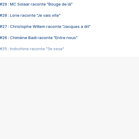
#29 : MC Solaar raconte "Bouge de là"
28 : Lorie raconte "Je vais vite"
#27 : Christophe Willem raconte "Jacques a dit"
#26 : Chimène Badi raconte "Entre nous"
#25 : Indochine raconte "3e sexe"
#24 : Zaho raconte "C'est chelou"
#23 : Patrick Bruel raconte "Au café des délices"
#22 : Kyo raconte "Le chemin"
#21 : Nolwenn Leroy raconte "Cassé"
#20 : Patrick Hernandez raconte "Born to be alive"
#19 : Lorie raconte "Près de moi"
#18 : Michael Jones raconte "A nos actes manqués" (avec Jean-Jacque
#17 : Khaled raconte "Aïcha"