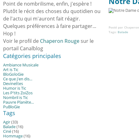
Notre D
Point de nombrilisme, enfin, j'espère !
Plutôt le récit des choses du quotidien ou
de l'actu qui m'auront fait réagir.
Quelques préférences à faire partager...
Posté par Chaperon
Tags:
Balade
Hop !
Voir le profil de
Chaperon Rouge
sur le
portail Canalblog
Catégories principales
Ambiance Musicale
Art is Tic
BloGoloGie
Ce que j'en dis...
Devinettes
Humor is Tic
Les P'tits ZoiZos
Nombril is Tic
Pauvre Planète...
PuBloGie
Tags
Agir
(33)
Balade
(16)
Ciné
(16)
Hommage
(16)