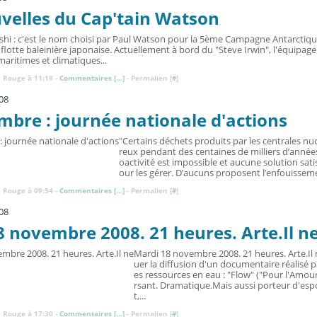
velles du Cap'tain Watson
hi : c'est le nom choisi par Paul Watson pour la 5ème Campagne Antarctiqu
 flotte baleinière japonaise. Actuellement à bord du "Steve Irwin", l'équipage
aritimes et climatiques...
 Rouge à 11:19 -
Commentaires [
…
]
- Permalien [
#
]
08
mbre : journée nationale d'actions
"Certains déchets produits par les centrales nu
reux pendant des centaines de milliers d’années
oactivité est impossible et aucune solution sati
our les gérer. D’aucuns proposent l’enfouisseme
 Rouge à 09:54 -
Commentaires [
…
]
- Permalien [
#
]
08
 novembre 2008. 21 heures. Arte.Il n
Mardi 18 novembre 2008. 21 heures. Arte.Il 
uer la diffusion d'un documentaire réalisé pa
es ressources en eau : "Flow" ("Pour l'Amour
rsant. Dramatique.Mais aussi porteur d'esp
t,...
 Rouge à 17:30 -
Commentaires [
…
]
- Permalien [
#
]