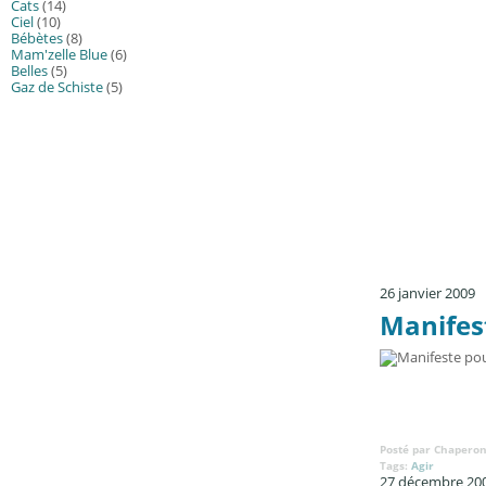
Cats
(14)
Ciel
(10)
Bébètes
(8)
Mam'zelle Blue
(6)
Belles
(5)
Gaz de Schiste
(5)
26 janvier 2009
Manifest
Posté par Chaperon
Tags:
Agir
27 décembre 20