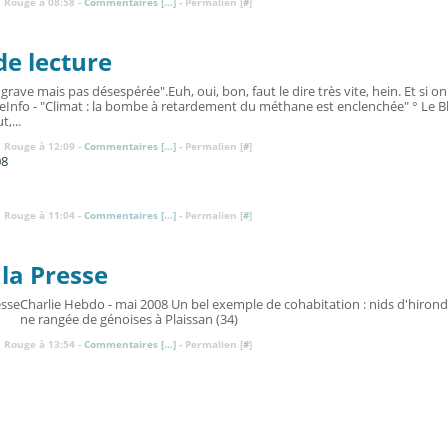
 Rouge à 08:58 -
Commentaires [
…
]
- Permalien [
#
]
de lecture
 grave mais pas désespérée".Euh, oui, bon, faut le dire très vite, hein. Et si on
treInfo - "Climat : la bombe à retardement du méthane est enclenchée" ° Le B
t,...
 Rouge à 12:09 -
Commentaires [
…
]
- Permalien [
#
]
08
 Rouge à 11:04 -
Commentaires [
…
]
- Permalien [
#
]
la Presse
Charlie Hebdo - mai 2008 Un bel exemple de cohabitation : nids d'hirondel
ne rangée de génoises à Plaissan (34)
 Rouge à 13:54 -
Commentaires [
…
]
- Permalien [
#
]