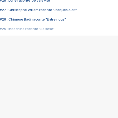
28 : Lorie raconte "Je vais vite"
#27 : Christophe Willem raconte "Jacques a dit"
#26 : Chimène Badi raconte "Entre nous"
#25 : Indochine raconte "3e sexe"
#24 : Zaho raconte "C'est chelou"
#23 : Patrick Bruel raconte "Au café des délices"
#22 : Kyo raconte "Le chemin"
#21 : Nolwenn Leroy raconte "Cassé"
#20 : Patrick Hernandez raconte "Born to be alive"
#19 : Lorie raconte "Près de moi"
#18 : Michael Jones raconte "A nos actes manqués" (avec Jean-Jacque
#17 : Khaled raconte "Aïcha"
#16 : Corneille raconte "Parce qu'on vient de loin"