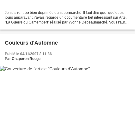
Je suis rentrée bien déprimée du supermarché. Il faut dire que, quelques
jours auparavant, j'avais regardé un documentaire fort intéressant sur Arte,
"La Guerre du Camembert" réalisé par Yvonne Debeaumarché. Vous l'aurez
compris, il est ainsi question...
Couleurs d'Automne
Publié le 04/11/2007 à 11:36
Par
Chaperon Rouge