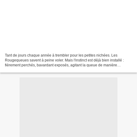
Tant de jours chaque année à trembler pour les petites nichées. Les
Rougequeues savent à peine voler. Mais l'instinct est déjà bien installé :
fièrement perchés, bavardant exposés, agitant la queue de manière
saccadée, ils affronteront ainsi tous les...