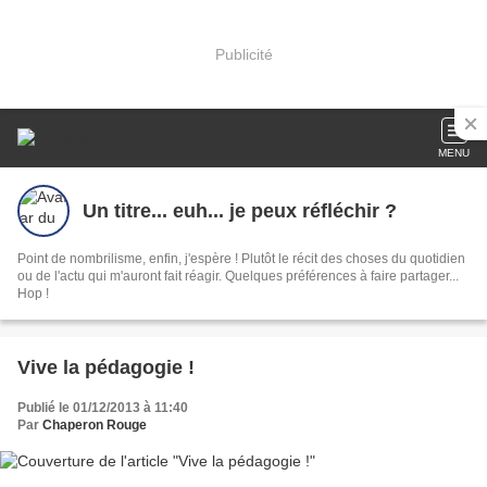
Publicité
MENU
Un titre... euh... je peux réfléchir ?
Point de nombrilisme, enfin, j'espère ! Plutôt le récit des choses du quotidien
ou de l'actu qui m'auront fait réagir. Quelques préférences à faire partager...
Hop !
Vive la pédagogie !
Publié le 01/12/2013 à 11:40
Par
Chaperon Rouge