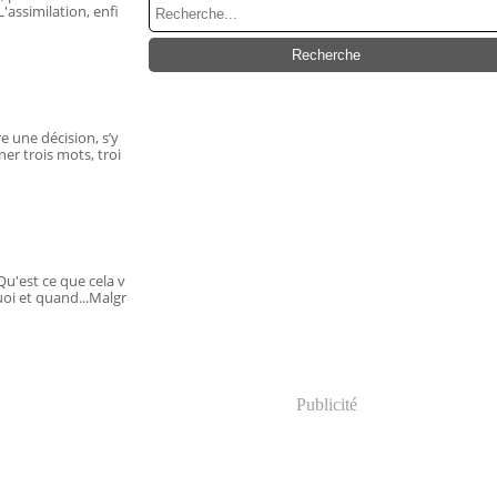
'assimilation, enfi
e une décision, s’y
er trois mots, troi
 Qu'est ce que cela v
uoi et quand...Malgr
Publicité