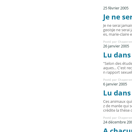
25 février 2005
Je ne se
Je ne serai jamai
geoisJe ne serai 
es, marie-claire 
Posté par Chaperon
26 janvier 2005
Lu dans 
"Selon des études
aques... C'est re
n rapport sexuel
Posté par Chaperon
6 janvier 2005
Lu dans 
Ces animaux qui
z de marée qui s
crédite la thèse 
Posté par Chaperon
24 décembre 20
A chacu