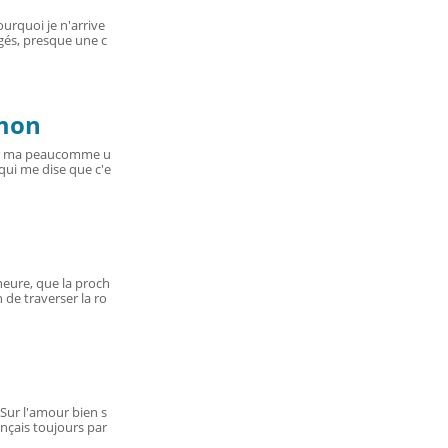
urquoi je n'arrive
gés, presque une c
 mon
sur ma peaucomme u
n qui me dise que c'e
'heure, que la proch
 de traverser la ro
. Sur l'amour bien s
ençais toujours par