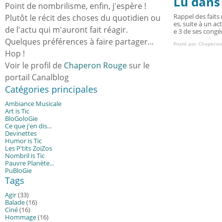
Lu dans 
Point de nombrilisme, enfin, j'espère !
Rappel des faits 
Plutôt le récit des choses du quotidien ou
es, suite à un ac
de l'actu qui m'auront fait réagir.
e 3 de ses congén
Quelques préférences à faire partager...
Posté par Chaperon
Hop !
Voir le profil de
Chaperon Rouge
sur le
portail Canalblog
Catégories principales
Ambiance Musicale
Art is Tic
BloGoloGie
Ce que j'en dis...
Devinettes
Humor is Tic
Les P'tits ZoiZos
Nombril is Tic
Pauvre Planète...
PuBloGie
Tags
Agir
(33)
Balade
(16)
Ciné
(16)
Hommage
(16)