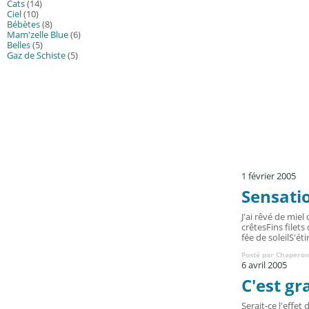
Cats
(14)
Ciel
(10)
Bébètes
(8)
Mam'zelle Blue
(6)
Belles
(5)
Gaz de Schiste
(5)
1 février 2005
Sensati
J'ai rêvé de mie
crêtesFins filet
fée de soleilS'éti
Posté par Chaperon
6 avril 2005
C'est gr
Serait-ce l'effet