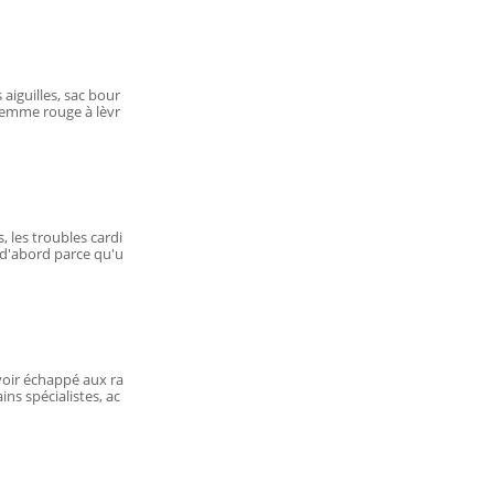
 aiguilles, sac bour
 femme rouge à lèvr
, les troubles cardi
t d'abord parce qu'u
voir échappé aux ra
ns spécialistes, ac