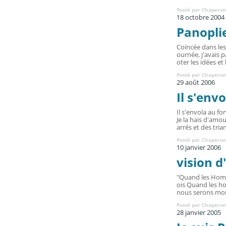
Posté par Chaperon
18 octobre 2004
Panoplie
Coincée dans les
ournée, j'avais 
oter les idées et l
Posté par Chaperon
29 août 2006
Il s'env
Il s'envola au fo
Je la hais d'amo
arrés et des trian
Posté par Chaperon
10 janvier 2006
vision d
"Quand les Homm
ois Quand les h
nous serons mor
Posté par Chaperon
28 janvier 2005