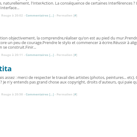
e, naturellement, l'InterAction. La conséquence de certaines Interférences ? L
Interface...
 Rouge à 20:02 -
Commentaires [
…
]
- Permalien [
#
]
ation objectivement, la comprendre,réaliser qu’on est au pied du mur.Prendr
core un peu de courage.Prendre le stylo et commencer à écrire.Réussir à align
 se construit.Finir...
 Rouge à 20:11 -
Commentaires [
…
]
- Permalien [
#
]
tita
mais assez : merci de respecter le travail des artistes (photos, peintures... etc).
e ? Je n'y entends pas grand chose aux copyright, droits d'auteurs, qui paie q
 Rouge à 20:58 -
Commentaires [
…
]
- Permalien [
#
]