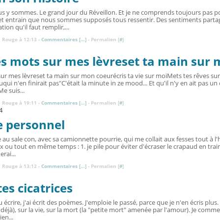
ous y sommes. Le grand jour du Réveillon. Et je ne comprends toujours pas po
cet entrain que nous sommes supposés tous ressentir. Des sentiments parta
ion qu'il faut remplir,...
 Rouge à 12:13 -
Commentaires [
…
]
- Permalien [
#
]
es mots sur mes lèvreset ta main sur
sur mes lèvreset ta main sur mon coeurécris ta vie sur moiMets tes rêves 
auqui n'en finirait pas"C'était la minute in ze mood... Et qu'il n'y en ait pas u
Me suis...
 Rouge à 19:11 -
Commentaires [
…
]
- Permalien [
#
]
4
 personnel
e au sale con, avec sa camionnette pourrie, qui me collait aux fesses tout à l
ix ou tout en même temps : 1. je pile pour éviter d'écraser le crapaud en train
rai...
 Rouge à 13:12 -
Commentaires [
…
]
- Permalien [
#
]
tes cicatrices
u écrire, j'ai écrit des poèmes. J'emploie le passé, parce que je n'en écris plus
 (déjà), sur la vie, sur la mort (la "petite mort" amenée par l'amour). Je comm
en...