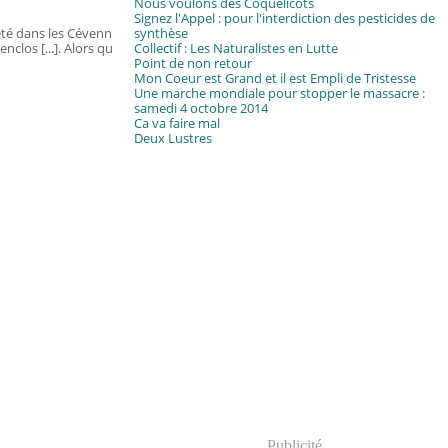
Nous voulons des Coquelicots
Signez l'Appel : pour l'interdiction des pesticides de
iété dans les Cévenn
synthèse
nclos [...]. Alors qu
Collectif : Les Naturalistes en Lutte
Point de non retour
Mon Coeur est Grand et il est Empli de Tristesse
Une marche mondiale pour stopper le massacre :
samedi 4 octobre 2014
Ca va faire mal
Deux Lustres
Publicité