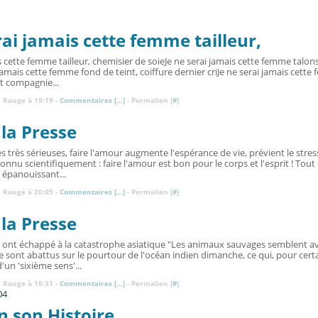
rai jamais cette femme tailleur,
s cette femme tailleur, chemisier de soieJe ne serai jamais cette femme talons
jamais cette femme fond de teint, coiffure dernier criJe ne serai jamais cette
et compagnie...
 Rouge à 19:19 -
Commentaires [
…
]
- Permalien [
#
]
la Presse
 très sérieuses, faire l'amour augmente l'espérance de vie, prévient le stress
connu scientifiquement : faire l'amour est bon pour le corps et l'esprit ! Tou
 épanouissant...
 Rouge à 20:05 -
Commentaires [
…
]
- Permalien [
#
]
la Presse
 ont échappé à la catastrophe asiatique "Les animaux sauvages semblent a
e sont abattus sur le pourtour de l'océan indien dimanche, ce qui, pour certai
d'un 'sixième sens'...
 Rouge à 19:31 -
Commentaires [
…
]
- Permalien [
#
]
04
n son Histoire