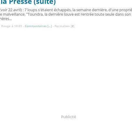
la Presse (suite)
(voir 22 avril) : 7 loups s'étaient échappés, la semaine dernière, d'une propr
te malveillance. "Toundra, la dernière louve est rentrée toute seule dans son e
ères...
 Rouge à 19:05 -
Commentaires [
…
]
- Permalien [
#
]
Publicité