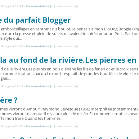
 Rouge à 19:41 -
Commentaires [
…
]
- Permalien [
#
]
 du parfait Blogger
 embouteillages en rentrant du boulot, je pensais à mon BloOog Boogie Blogg
parcouru la presse et plein de sujets m'avaient inspirée pour un Post. Pas to
e style qui...
 Rouge à 18:22 -
Commentaires [
…
]
- Permalien [
#
]
ola au fond de la rivière.Les pierres en
nd de la rivière.Les pierres en bois d'ébène les fils de fer en or et la croix san
ur comme tout un chacun.Le mort respirait de grandes bouffées de vide.Le c
gles...
 Rouge à 19:03 -
Commentaires [
…
]
- Permalien [
#
]
'ère ?
es vivront d'Amour" Raymond Lévesque (1956) interprétée (notamment) 
ommes vivront d'amour Il n'y aura plus de misèreEt commenceront les beau
ts mon frère Quand les hommes...
 Rouge à 20:12 -
Commentaires [
…
]
- Permalien [
#
]