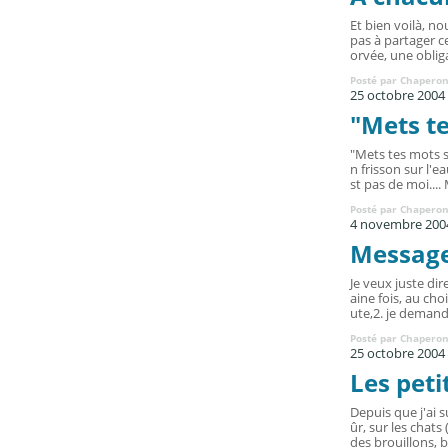
Et bien voilà, n
pas à partager 
orvée, une obligat
Posté par Chaperon
25 octobre 2004
"Mets t
"Mets tes mots 
n frisson sur l'e
st pas de moi.... 
Posté par Chaperon
4 novembre 200
Message
Je veux juste dir
aine fois, au cho
ute,2. je demande
Posté par Chaperon
25 octobre 2004
Les peti
Depuis que j'ai s
ûr, sur les chats
des brouillons, bi