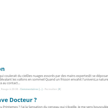
on
l qui coulerait du cielDes nuages essorés par des mains expertesEt se déposan
s dévalant les vallons en sommeil Quand un frisson envahit l'universLa natu
ra au contact...
 Rouge à 20:38 -
Commentaires [
…
]
- Permalien [
#
]
ave Docteur ?
 du Printemps ? J'ai la Sensation du cerveau qui s'éveille. Je me sens bousculé