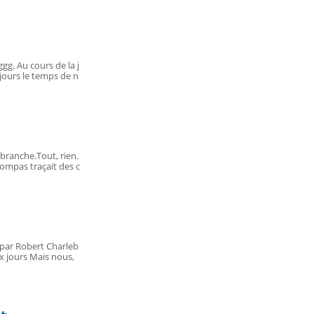
g. Au cours de la j
ujours le temps de n
s branche.Tout, rien.
ompas traçait des c
par Robert Charleb
x jours Mais nous,