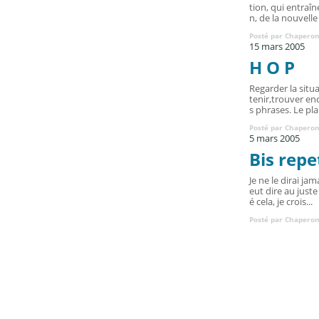
tion, qui entraîn
n, de la nouvelle 
Posté par Chaperon
15 mars 2005
H O P
Regarder la situ
tenir,trouver en
s phrases. Le plan
Posté par Chaperon
5 mars 2005
Bis repe
Je ne le dirai ja
eut dire au just
é cela, je crois...
Posté par Chaperon